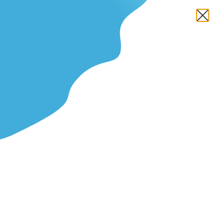
แบรดลีย์ มาร์ติน ใช้สเตียรอยด์
หรือไม่? มาเปิดเผยความจริงกัน
Fact Checked
Written by
Ernst Peibst
Updated On กรกฎาคม 11, 2025
แ
บรดลีย์ มาร์ติน (Bradley Martyn)
เป็นชื่อที่คุ้นเคยกับ
ความแข็งแกร่งอันมหาศาลและรูปร่างที่คมชัด เขามัก
จะตกเป็นเป้าของการถกเถียงอย่างเผ็ดร้อน: แบรดลีย์
มาร์ติน เป็นนักเพาะกายธรรมชาติหรือไม่? เขาได้รับ "ความ
ช่วยเหลือ" เล็กน้อยหรือเปล่า?