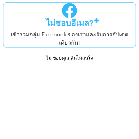
ไม่ชอบอีเมล?
เข้าร่วมกลุ่ม Facebook ของเราและรับการอัปเดต
เดียวกัน!
ไม่ ขอบคุณ ฉันไม่สนใจ
หนึ่งในคุณสมบัติที่โดดเด่นที่สุดของรูปร่างของ
แบรดลีย์ มาร์
ติน
คือ
ความหนาของกล้ามเนื้อที่น่าเหลือเชื่อ
ของเขา
แม้ว่าโดยทั่วไปแล้วเขาจะรักษารูปลักษณ์ที่เป็นธรรมชาติ แต่
ความสมบูรณ์และความกลมของกล้ามเนื้อที่มากเกินไป โดย
เฉพาะที่แขน ไหล่ และกล้ามเนื้อคอ (traps) ทำให้หลายคน
เชื่อว่าขนาดกล้ามเนื้อของเขาไม่เป็นธรรมชาติโดยสมบูรณ์
ความหนาของกล้ามเนื้อดังกล่าวนี้มักเกี่ยวข้องกับสเตียรอยด์
อย่าง
Deca Durabolin
ซึ่งเป็นที่รู้จักกันดีในการสร้างกล้าม
เนื้อที่เต็มอิ่มเป็นพิเศษ ความสงสัยนี้ยิ่งเพิ่มขึ้นจากการที่ผิว