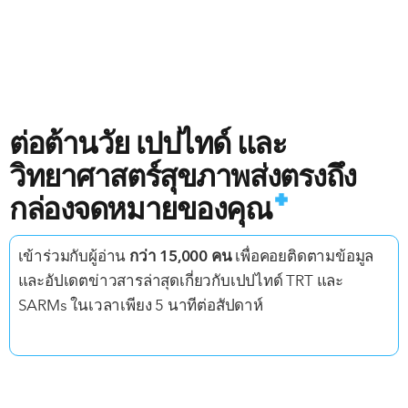
การเติบโตอย่างรวดเร็วนี้ทำให้หลายคนคาดเดาเกี่ยวกับการ
ใช้สเตียรอยด์ของ แบรดลีย์ มาร์ติน เป็นปรากฏการณ์ทั่วไปใน
หมู่นักเพาะกายธรรมชาติที่มีประสบการณ์ที่จะถึงจุดชะงักงัน
ทำให้การเพิ่มกล้ามเนื้อเพิ่มเติมอย่างมีนัยสำคัญเป็นเรื่องยาก
อย่างไรก็ตาม การเพิ่มมวลกล้ามเนื้ออย่างต่อเนื่องและรวดเร็ว
ต่อต้านวัย เปปไทด์ และ
ของ แบรดลีย์ มาร์ติน ขัดกับแนวโน้มนี้ ทำให้การถกเถียงว่า
แบรดลีย์ มาร์ติน ใช้สเตียรอยด์หรือไม่ยิ่งทวีความรุนแรงขึ้น
วิทยาศาสตร์สุขภาพส่งตรงถึง
กล่องจดหมายของคุณ
ตัวบ่งชี้การใช้สเตียรอยด์: ความ
หนาของกล้ามเนื้อและผิวแดงก่ำ
เข้าร่วมกับผู้อ่าน
กว่า 15,000 คน
เพื่อคอยติดตามข้อมูล
และอัปเดตข่าวสารล่าสุดเกี่ยวกับเปปไทด์ TRT และ
SARMs ในเวลาเพียง 5 นาทีต่อสัปดาห์