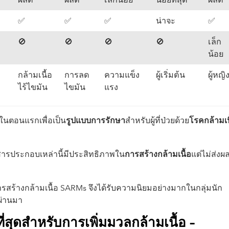
✅️
✅️
✅️
น่าจะ
✅️
🚫
🚫
🚫
🚫
เล็ก
น้อย
กล้ามเนื้อ
การลด
ความแข็ง
ผู้เริ่มต้น
ผู้หญิ
ไร้ไขมัน
ไขมัน
แรง
ในตอนแรกเพื่อเป็น
รูปแบบการรักษา
สำหรับผู้ที่ป่วยด้วย
โรคกล้ามเน
 สารประกอบเหล่านี้มีประสิทธิภาพใน
การสร้างกล้ามเนื้อ
แต่ไม่ส่งผ
ารสร้างกล้ามเนื้อ SARMs จึงได้รับความนิยมอย่างมากในกลุ่มนัก
่ผ่านมา
ี่สุดสำหรับการเพิ่มมวลกล้ามเนื้อ –