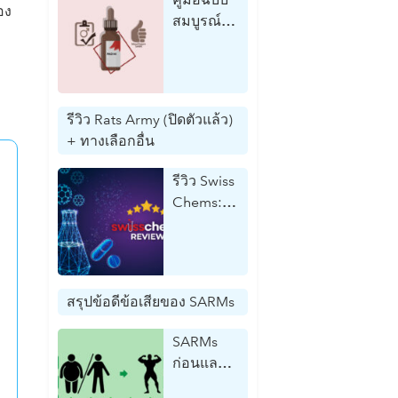
อง
สมบูรณ์
Andarine
S4:
ประโยชน์,
วิธีใช้,
รีวิว Rats Army (ปิดตัวแล้ว)
ปริมาณ
+ ทางเลือกอื่น
รีวิว Swiss
Chems:
ข้อมูลเชิง
ลึกจากผู้
เชี่ยวชาญ
เกี่ยวกับ
สรุปข้อดีข้อเสียของ SARMs
คุณภาพ
ของ
SARMs
แบรนด์
ก่อนและ
หลัง