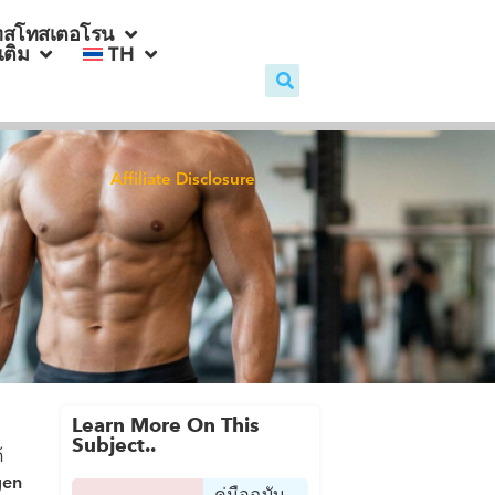
ทสโทสเตอโรน
มเติม
TH
Affiliate Disclosure
Learn More On This
Subject..
้
gen
คู่มือฉบับ