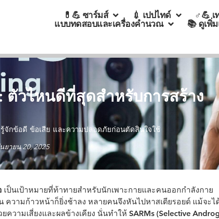
💊💪 ซาร์มส์
💉 เปปไทด์
♂💪 เ
แบบทดสอบและเครื่องคำนวณ
📚 ดูเพิ่
: ตัวไหนดีที่สุดสำหรับการสร้าง
รู้จักข้อดี ข้อเสีย และความปลอดภัยก่อนตัดสินใจใช้
ันยายน 20, 2025
อ
เป็นเป้าหมายที่ท้าทายสำหรับนักเพาะกายและคนออกกำลังกาย
าน ความก้าวหน้าก็ยิ่งช้าลง หลายคนจึงหันไปหาสเตียรอยด์ แม้จะได
้วยความเสี่ยงและผลข้างเคียง นั่นทำให้
SARMs (Selective Andro