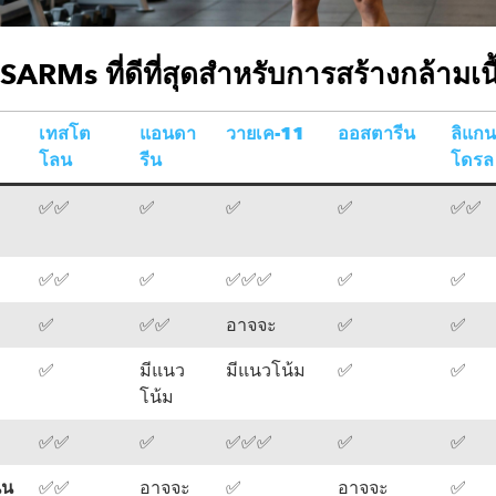
SARMs ที่ดีที่สุดสำหรับการสร้างกล้ามเนื
เทสโต
แอนดา
วายเค-11
ออสตารีน
ลิแก
โลน
รีน
โดรล
✅️✅️
✅️
✅️
✅️
✅️✅️
✅️✅️
✅️
✅️✅️✅️
✅️
✅️
✅️
✅️✅️
อาจจะ
✅️
✅️
✅️
มีแนว
มีแนวโน้ม
✅️
✅️
โน้ม
✅️✅️
✅️
✅️✅️✅️
✅️
✅️
่น
✅️✅️
อาจจะ
✅️
อาจจะ
✅️