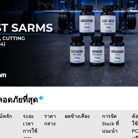
อดภัยที่สุด
์หลัก
ระยะ
ราคา
ผลข้างเคียง
การจัด
ต้
เวลา
กลาง
Stack ที่
ใช้
การใช้
แนะนำ
P