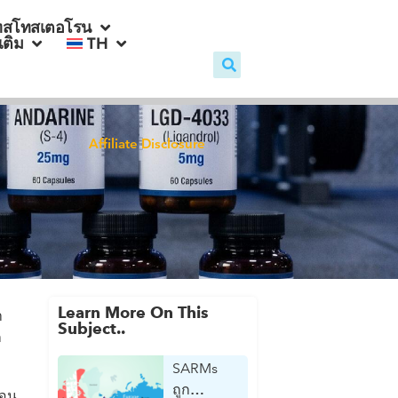
ทสโทสเตอโรน
มเติม
TH
Affiliate Disclosure
Learn More On This
า
Subject..
ก
SARMs
ถูก
แอน