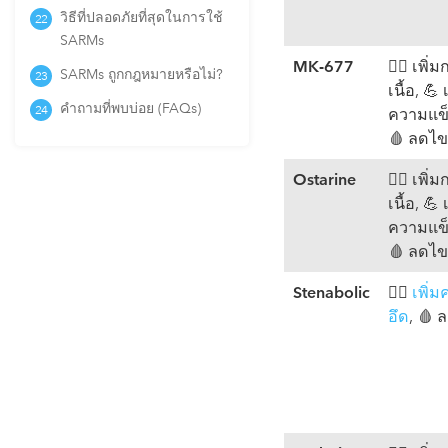
วิธีที่ปลอดภัยที่สุดในการใช้
SARMs
MK-677
🏋️‍♂️ เพิ่
SARMs ถูกกฎหมายหรือไม่?
เนื้อ, 💪 
คำถามที่พบบ่อย (FAQs)
ความแข็
🩸 ลดไข
Ostarine
🏋️‍♂️ เพิ่
เนื้อ, 💪 
ความแข็
🩸 ลดไข
Stenabolic
🏃‍♂️
เพิ่
อึด
, 🩸 