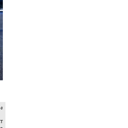
อง
CT