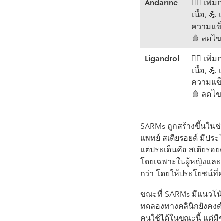
Andarine
🏋️‍♂️ เพิ่
เนื้อ, 💪 
ความแข็
🩸 ลดไข
Ligandrol
🏋️‍♂️ เพิ่
เนื้อ, 💪 
ความแข็
🩸 ลดไข
SARMs ถูกสร้างขึ้นในช
แพทย์ สเตียรอยด์ มีประ
แต่ประเด็นคือ สเตียรอ
โดยเฉพาะในผู้หญิงและเ
กว่า โดยให้ประโยชน์ที่
ขณะที่ SARMs มีแนวโน้ม
ทดลองทางคลินิกยังคงดำเ
คนใช้ได้ในขณะนี้ แต่ม