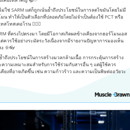
างเคียงที่สำคัญ 📚✨
ไม่ใช่ SARM แต่ก็ถูกเน้นย้ำถึงประโยชน์ในการลดไขมันโดยไม่มี
น ทำให้เป็นตัวเลือกที่ปลอดภัยโดยไม่จำเป็นต้องใช้ PCT หรือ
สโทสเตอโรน 🏃‍♂️⚖️
ARM ที่ตรงไปตรงมา โดยมีโอกาสเกิดผลข้างเคียงจากฮอร์โมนเอส
แต่ควรใช้อย่างระมัดระวังเนื่องจากมีรายงานปัญหาการมองเห็น
ง 🌞👓
นย้ำถึงประโยชน์ในการสร้างมวลกล้ามเนื้อ การกระตุ้นการสร้าง
ละความเหมาะสมสำหรับการใช้ร่วมกับสารอื่น ๆ แต่ผู้ใช้ควร
คียงที่อาจเกิดขึ้น เช่น ความก้าวร้าว และความเป็นพิษต่ออวัยวะ