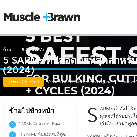
บ้าน
💊💪 SARMs
5 SARMs ที่ปลอดภัยที่สุดสำหร
(2024)
Fact Checked
Written by
Dr. Mohammed Fouda
Updated
S
ARMs กำลังได้รับค
ข้ามไปข้างหน้า
คุณจะได้รับประโ
เกินไป เรามาพูดคุ
SARMs ที่ปลอดภัยที่สุด
1) SARMs ที่ปลอดภัยที่สุด:
SARMs หรือ Selective