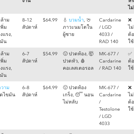
งาน
หร
ไม่
มกล้าม
8–12
$64.99
💧
บวมน้ำ
, 🍈
Cardarine
❌
เพิ่ม
สัปดาห์
ภาวะนมโตใน
/ LGD
ไม่
งแรง,
ผู้ชาย
4033 /
ต้
มัน
RAD 140
ใช้
มกล้าม
6–7
$54.99
🤢 ปวดท้อง, 🤯
MK-677 /
✅
เพิ่ม
สัปดาห์
ปวดหัว, 🩸
Cardarine
ต้
งแรง,
คอเลสเตอรอล
/ RAD 140
ใช้
มัน
มความ
6–8
$64.99
🤢 ปวดท้อง
MK-677 /
❌
ลดไขมัน
สัปดาห์
เกร็ง, 😴 นอน
Cardarine
ไม่
ไม่หลับ
/
ต้
Testolone
ใช้
/ LGD
4033