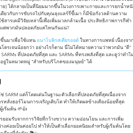
าย) ได้กลายเป็นที่นิยมมากขึ้นในวงการเพาะกายและการยกน้ำหน
นเดียวกับการขับรถไปกับคุณลุงแลร์รี่ขี้เมา ก็มีข้อกังวลด้านความ
้สารเคมีวิจัยเหล่านี้เพื่อเพิ่มมวลกล้ามเนื้อ ประสิทธิภาพการกีฬา
 แต่พวกมันปลอดภัยแค่ไหนกันแน่?
ึ้นมาเพื่อใช้แทน
อนาโบลิกสเตียรอยด์
ในทางการแพทย์ เนื่องจาก
โดรเจนน้อยกว่า อย่างไรก็ตาม นี่ไม่ได้หมายความว่าพวกมัน "ดี"
SARMs ที่ปลอดภัยที่สุด และ SARMs ที่ทรงพลังที่สุด และดูว่าทำไ
อยู่ในหมวดหมู่ "สำหรับบริโภคของมนุษย์" ได้
ญ
ช่ SARM แต่ก็โดดเด่นในฐานะตัวเลือกที่ปลอดภัยที่สุดเนื่องจาก
รหลั่งฮอร์โมนการเจริญเติบโต ทำให้เกิดผลข้างเคียงน้อยที่สุด
เริ่มต้น 🌱👍
ารยอมรับจากการวิจัยที่กว้างขวาง ความอ่อนโยน และการเพิ่ม
างค่อยเป็นค่อยไป ทำให้เป็นตัวเลือกยอดนิยมสำหรับผู้เริ่มต้นโดย