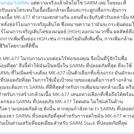
่ในกลุ่ม SARMs
แต่ความจริงแล้วมันไม่ใช่ SARM เลย ในขณะที่
วรับแอนโดรเจนในเนื้อเยื่อกล้ามเนื้อและกระดูกเพื่อกระตุ้นการ
มเนื้อ MK-677 ทำงานแตกต่างกัน แทนที่จะจับกับตัวรับเหล่านั้น 
รหลั่งฮอร์โมนการเจริญเติบโต ซึ่งหมายความว่ามันจะกระตุ้นต่อมใ
ร์โมนการเจริญเติบโตของมนุษย์ (HGH) ออกมามากขึ้น ผลลัพธ์คื
การเพิ่มขึ้นของ HGH เช่น การลดไขมันที่เพิ่มขึ้น, การเพิ่มกล้าม
ีวิตโดยรวมที่ดีขึ้น
งจาก MK-677 ไม่รบกวนระบบต่อมไร้ท่อของคุณ จึงเป็นที่รู้จักในชื่อ
อยที่สุด" สิ่งนี้ทำให้มันเป็นหนึ่งใน SARMs ที่ปลอดภัยที่สุด ที่จะใช้
 ที่ไม่มีผลข้างเคียง MK-677 เป็นตัวเลือกที่แข็งแกร่ง มันมักจะ
ที่ปลอดภัยที่สุด ในการใช้เมื่อเป้าหมายของคุณคือการสร้างกล้าม
าคุณจะต้องการ SARMs ที่ดีที่สุดสำหรับการเพิ่มขนาดกล้ามเนื้อ หรื
สำหรับการสร้างกล้ามเนื้อ MK-677 เสนอทางเลือกที่เชื่อถือได้พร้อ
ในโลกของ SARMs ที่ปลอดภัย MK-677 โดดเด่น ไม่ใช่แค่ในด้าน
ถึงความปลอดภัยด้วย ดังนั้น หากคุณกำลังถามว่า SARMs ที่ปลอดภ
ลังมองหา SARMs ที่ปลอดภัยที่สุดสำหรับการลดไขมัน MK-677 ควรอย
ป็นส่วนเสริมที่ยอดเยี่ยมสำหรับ SARM Stack ที่ปลอดภัยที่สุด