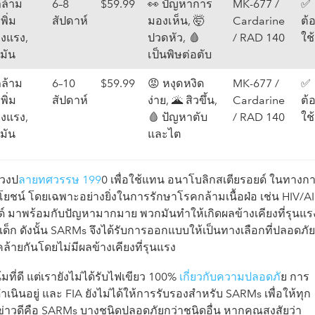
มกล้าม
6–8
$59.99
👀 ปัญหาการ
MK-677 /
✅
เพิ่ม
สัปดาห์
มองเห็น, 🤯
Cardarine
ต้
งแรง,
ปวดหัว, 🩸
/ RAD 140
ใช้
มัน
เป็นพิษต่อตับ
มกล้าม
6–10
$59.99
😡 หงุดหงิด
MK-677 /
✅
เพิ่ม
สัปดาห์
ง่าย, 🌋 สิวขึ้น,
Cardarine
ต้
งแรง,
🩸 ปัญหาตับ
/ RAD 140
ใช้
มัน
และไต
่วงป
ลายทศวรรษ 199
0 เพื่อใช้แทน อนาโบลิกสเตียรอยด์ ในทางก
โยชน์ โดยเฉพาะอย่างยิ่งในการรักษาโรคกล้ามเนื้อฝ่อ เช่น HIV/A
ยด์ มาพร้อมกับปัญหามากมาย พวกมันทำให้เกิดผลข้างเคียงที่รุนแร
ด็ก ดังนั้น SARMs จึงได้รับการออกแบบให้เป็นทางเลือกที่ปลอดภัย
คล้ายกันโดยไม่มีผลข้างเคียงที่รุนแรง
ที่ดี แต่เรายังไม่ได้รับไฟเขียว 100%
เกี่ยวกับความปลอดภั
ย การ
นินอยู่ และ FIA ยังไม่ได้ให้การรับรองสำหรับ SARMs เพื่อให้ทุก
ีข่าวดีคือ SARMs บางชนิดปลอดภัยกว่าชนิดอื่น หากคุณสงสัยว่า