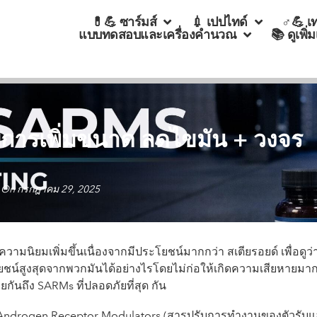
💊💪 ซาร์มส์
💉 เปปไทด์
♂💪 เ
แบบทดสอบและเครื่องคำนวณ
📚 ดูเพิ่
ับการเพิ่มขนาด ลดไขมัน + วงจร
 On กรกฎาคม 29, 2025
วามนิยมเพิ่มขึ้นเนื่องจากมีประโยชน์มากกว่า สเตียรอยด์ เพื่อดูว่
ยชน์สูงสุดจากพวกมันได้อย่างไรโดยไม่ก่อให้เกิดความเสียหายมา
ยกันถึง SARMs ที่ปลอดภัยที่สุด กัน
 Androgen Receptor Modulators (สารปรับการทำงานของตัวรับ