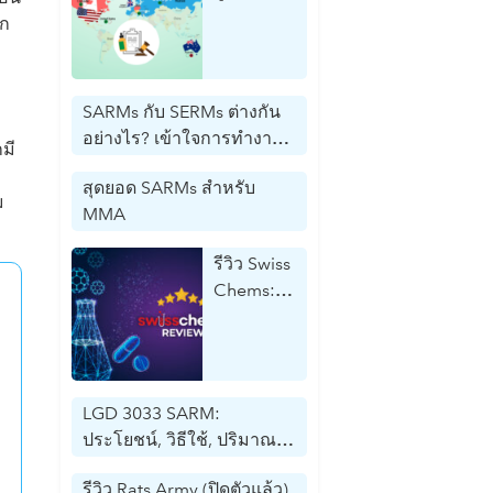
กฎหมาย
ัก
หรือไม่?
(รายชื่อทุก
ประเทศ
SARMs กับ SERMs ต่างกัน
ฉบับ
อย่างไร? เข้าใจการทำงาน,
สมบูรณ์)
มี
วิธีใช้ และสิ่งที่ต้องรู้
สุดยอด SARMs สำหรับ
ม
MMA
รีวิว Swiss
Chems:
ข้อมูลเชิง
ลึกจากผู้
เชี่ยวชาญ
เกี่ยวกับ
LGD 3033 SARM:
คุณภาพ
ประโยชน์, วิธีใช้, ปริมาณ
ของ
การใช้
แบรนด์
รีวิว Rats Army (ปิดตัวแล้ว)