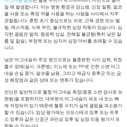
마그네슘 결핍
은 혈중 수치가 약 0.6mmol/L 미만으로 떨어
질 때 발생합니다. 이는 병원 환경과 당뇨병, 신장 질환, 알코
올 사용 또는 특정 약물 사용을 하는 사람들 사이에서 자주
관찰됩니다. 흔한 초기 증상으로는 피로, 근육 경련 또는 떨
림, 메스꺼움, 식욕 부진, 불규칙한 심장 박동이 있습니다. 심
각한 결핍은 발작, 협응력 상실, 전해질 불균형(특히 낮은 칼
륨 및 칼슘), 부정맥 또는 심지어 심장 마비를 초래할 수 있습
니다.
낮은 마그네슘의 주요 원인으로는 불충분한 식이 섭취, 위장
흡수 장애(설사, 크론병), 이뇨제 또는 PPI로 인한 소변 마그
네슘 손실 증가, 알코올 남용, 그리고 재급식 증후군 또는 급
성 췌장염과 같은 상태 또는 변화가 있습니다.
진단은 일반적으로 혈청 마그네슘 측정(종종 소변 검사로 보
완됨)을 포함하지만, 대부분의 마그네슘이 세포 내 또는 뼈
에 저장되어 있기 때문에 혈중 수치가 실제 결핍을 과소평가
할 수 있습니다. 임상 평가에는 크보스테크 징후 또는 트루
소 징후와 같은 신경근 과민성 징후 및 심장 리듬 평가가 포
함될 수 있습니다.