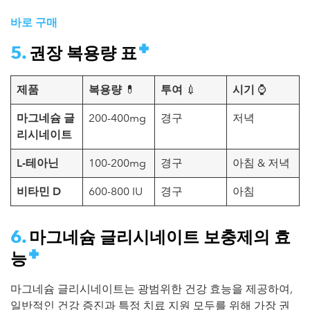
바로 구매
권장 복용량 표
제품
복용량
💊
투여
💉
시기
⌚
마그네슘 글
200-400mg
경구
저녁
리시네이트
L-테아닌
100-200mg
경구
아침 & 저녁
비타민 D
600-800 IU
경구
아침
마그네슘 글리시네이트 보충제의 효
능
마그네슘 글리시네이트는 광범위한 건강 효능을 제공하여,
일반적인 건강 증진과 특정 치료 지원 모두를 위해 가장 권