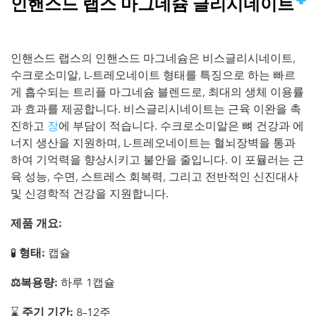
인핸스드 랩스 마그네슘 글리시네이트
인핸스드 랩스의 인핸스드 마그네슘은 비스글리시네이트,
수크로소미알, L-트레오네이트 형태를 특징으로 하는 빠르
게 흡수되는 트리플 마그네슘 블렌드로, 최대의 생체 이용률
과 효과를 제공합니다. 비스글리시네이트는 근육 이완을 촉
진하고
장
에 부담이 적습니다. 수크로소미알은 뼈 건강과 에
너지 생산을 지원하며, L-트레오네이트는 혈뇌장벽을 통과
하여 기억력을 향상시키고 불안을 줄입니다. 이 포뮬러는 근
육 성능, 수면, 스트레스 회복력, 그리고 전반적인 신진대사
및 신경학적 건강을 지원합니다.
제품 개요:
🧪
형태:
캡슐
⚖️복용량:
하루 1캡슐
⌛️
주기 기간:
8–12주