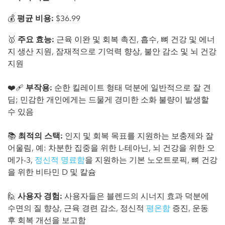
💰
평균 비용:
$36.99
🥇
주요 효능:
근육 이완 및 회복 촉진, 흡수, 뼈 건강 및 에너
지 생산 지원, 잠재적으로 기억력 향상, 불안 감소 및 뇌 건강
지원
❤️‍🩹
부작용:
순한 킬레이트 형태 덕분에 일반적으로 잘 견
딤; 민감한 개인에게는 드물게 경미한 소화 불량이 발생할
수 있음
📚
최적의 스택:
인지 및 회복 목표를 지원하는 보충제와 잘
어울림, 예: 차분한 집중을 위한 L-테아닌, 뇌 건강을 위한 오
메가-3,
정신적 명료함
을 지원하는 기본 노오트로픽, 뼈 건강
을 위한 비타민 D 및 칼슘
🙋
사용자 경험:
사용자들은 블렌드의 시너지 효과 덕분에
수면의 질 향상, 근육 경련 감소, 정신적
평온함
증진, 운동
후 회복 개선을 보고함