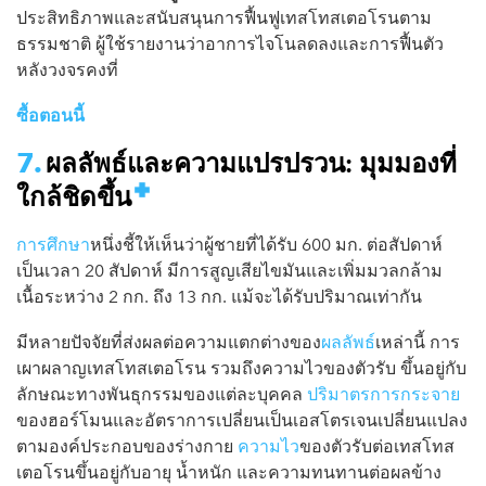
ประสิทธิภาพและสนับสนุนการฟื้นฟูเทสโทสเตอโรนตาม
ธรรมชาติ ผู้ใช้รายงานว่าอาการไจโนลดลงและการฟื้นตัว
หลังวงจรคงที่
ซื้อตอนนี้
ผลลัพธ์และความแปรปรวน: มุมมองที่
ใกล้ชิดขึ้น
การศึกษา
หนึ่งชี้ให้เห็นว่าผู้ชายที่ได้รับ 600 มก. ต่อสัปดาห์
เป็นเวลา 20 สัปดาห์ มีการสูญเสียไขมันและเพิ่มมวลกล้าม
เนื้อระหว่าง 2 กก. ถึง 13 กก. แม้จะได้รับปริมาณเท่ากัน
มีหลายปัจจัยที่ส่งผลต่อความแตกต่างของ
ผลลัพธ์
เหล่านี้ การ
เผาผลาญเทสโทสเตอโรน รวมถึงความไวของตัวรับ ขึ้นอยู่กับ
ลักษณะทางพันธุกรรมของแต่ละบุคคล
ปริมาตรการกระจาย
ของฮอร์โมนและอัตราการเปลี่ยนเป็นเอสโตรเจนเปลี่ยนแปลง
ตามองค์ประกอบของร่างกาย
ความไว
ของตัวรับต่อเทสโทส
เตอโรนขึ้นอยู่กับอายุ น้ำหนัก และความทนทานต่อผลข้าง