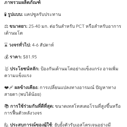
ภาพรวมผลิตภัณฑ์
🧪
รูปแบบ:
แคปซูลรับประทาน
⚖️
ขนาดยา:
25-40 มก. ต่อวันสำหรับ PCT หรือสำหรับอาการ
เต้านมโต
⌛️
วงจรทั่วไป:
4-6 สัปดาห์
💰
ราคา:
$81.95
🥇
ประโยชน์หลัก:
ป้องกันเต้านมโตอย่างแข็งแกร่ง อาจเพิ่ม
ความแข็งแรง
❤️‍🩹
ผลข้างเคียง:
การเปลี่ยนแปลงทางอารมณ์ ปัญหาทาง
สายตา (พบได้น้อย)
📚
การใช้ร่วมกันที่ดีที่สุด:
ขนาดเทสโทสเตอโรนที่สูงขึ้นหรือ
การฟื้นตัวหลังวงจร
🙋
ประสบการณ์ของผู้ใช้
: ยับยั้งตัวรับเอสโตรเจนอย่างมี