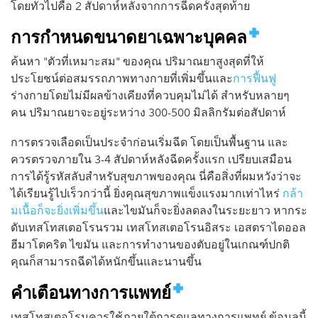
โดยทั่วไปคือ 2 สัปดาห์หลังจากการฉีดครั้งสุดท้าย
การกำหนดขนาดยาเฉพาะบุคคล
ค้นหา "ตัวที่เหมาะสม" ของคุณ ปริมาณยาสูงสุดที่ให้
ประโยชน์ต่อสมรรถภาพทางกายที่เพิ่มขึ้นและ
การฟื้นฟู
ร่างกายโดยไม่มีผลข้างเคียงที่ควบคุมไม่ได้ สำหรับหลายๆ
คน ปริมาณยาจะอยู่ระหว่าง 300-500 มิลลิกรัมต่อสัปดาห์
การตรวจเลือดเป็นประจำก่อนเริ่มฉีด โดยเป็นพื้นฐาน และ
ควรตรวจภายใน 3-4 สัปดาห์หลังฉีดครั้งแรก เปรียบเสมือน
การได้รู้รหัสลับสำหรับสุขภาพของคุณ นี่คือสิ่งที่ผมหวังว่าจะ
ได้เรียนรู้ไปเร็วกว่านี้ ยิ่งคุณสุขภาพแข็งแรงมากเท่าไหร่
กล้า
มเนื้อก็จะยิ่งเพิ่มขึ้น
และไขมันก็จะยิ่งลดลงในระยะยาว หากระ
ดับเทสโทสเตอโรนรวม เทสโทสเตอโรนอิสระ เอสตราไดออล
ฮีมาโตคริต ไขมัน และการทำงานของตับอยู่ในเกณฑ์ปกติ
คุณก็สามารถฉีดได้หนักขึ้นและนานขึ้น
คำเตือนทางการแพทย์
เทสโทสเตอโรนควรใช้ภายใต้การดูแลทางการแพทย์ ข้อมูลนี้