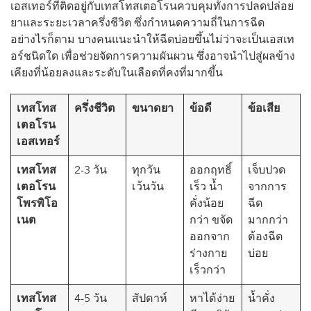
เอสเทอร์ที่ติดอยู่กับเทสโทสเตอโรนควบคุมทั้งการปลดปล่อย
ยาและระยะเวลาครึ่งชีวิต ซึ่งกำหนดความถี่ในการฉีด
อย่างไรก็ตาม บางคนแนะนำให้ฉีดบ่อยขึ้นไม่ว่าจะเป็นเอสเท
อร์ชนิดใด เพื่อช่วยจัดการความผันผวน ซึ่งอาจนำไปสู่ผลข้าง
เคียงที่น้อยลงและระดับในเลือดที่คงที่มากขึ้น
เทสโทส
ครึ่งชีวิต
ขนาดยา
ข้อดี
ข้อเสีย
เตอโรน
เอสเทอร์
เทสโทส
2-3 วัน
ทุกวัน
ออกฤทธิ์
เจ็บปวด
เตอโรน
เว้นวัน
เร็ว น้ำ
จากการ
โพรพิโอ
คั่งน้อย
ฉีด
เนต
กว่า ขจัด
มากกว่า
ออกจาก
ต้องฉีด
ร่างกาย
บ่อย
เร็วกว่า
เทสโทส
4-5 วัน
สัปดาห์
หาได้ง่าย
น้ำคั่ง