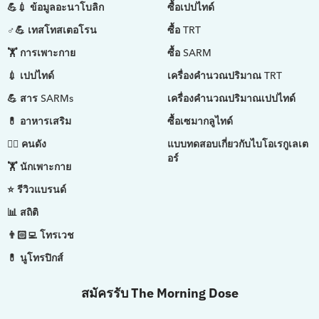
💪💉 ข้อมูลอะนาโบลิก
ซื้อเปปไทด์
♂💪 เทสโทสเตอโรน
ซื้อ TRT
🏋️ การเพาะกาย
ซื้อ SARM
💉 เปปไทด์
เครื่องคำนวณปริมาณ TRT
💪 สาร SARMs
เครื่องคำนวณปริมาณเปปไทด์
💊 อาหารเสริม
ซื้อเซมากลูไทด์
🤵‍♂️ คนดัง
แบบทดสอบเกี่ยวกับไบโอเรกูเลเต
อร์
🏋️ นักเพาะกาย
⭐ รีวิวแบรนด์
📊 สถิติ
👨🏻‍💻 โทรเวช
💊 นูโทรปิกส์
สมัครรับ The Morning Dose