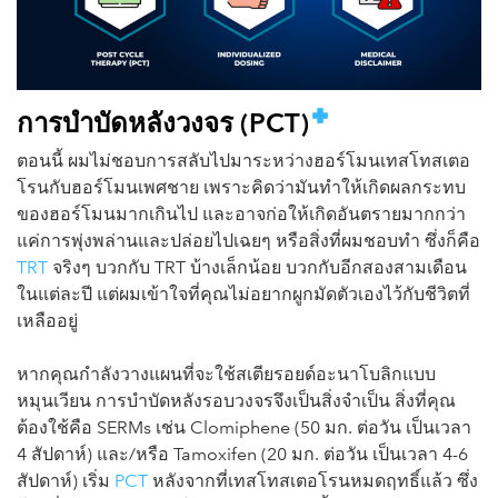
การบำบัดหลังวงจร (PCT)
ตอนนี้ ผมไม่ชอบการสลับไปมาระหว่างฮอร์โมนเทสโทสเตอ
โรนกับฮอร์โมนเพศชาย เพราะคิดว่ามันทำให้เกิดผลกระทบ
ของฮอร์โมนมากเกินไป และอาจก่อให้เกิดอันตรายมากกว่า
แค่การพุ่งพล่านและปล่อยไปเฉยๆ หรือสิ่งที่ผมชอบทำ ซึ่งก็คือ
TRT
จริงๆ บวกกับ TRT บ้างเล็กน้อย บวกกับอีกสองสามเดือน
ในแต่ละปี แต่ผมเข้าใจที่คุณไม่อยากผูกมัดตัวเองไว้กับชีวิตที่
เหลืออยู่
หากคุณกำลังวางแผนที่จะใช้สเตียรอยด์อะนาโบลิกแบบ
หมุนเวียน การบำบัดหลังรอบวงจรจึงเป็นสิ่งจำเป็น สิ่งที่คุณ
ต้องใช้คือ SERMs เช่น Clomiphene (50 มก. ต่อวัน เป็นเวลา
4 สัปดาห์) และ/หรือ Tamoxifen (20 มก. ต่อวัน เป็นเวลา 4-6
สัปดาห์) เริ่ม
PCT
หลังจากที่เทสโทสเตอโรนหมดฤทธิ์แล้ว ซึ่ง