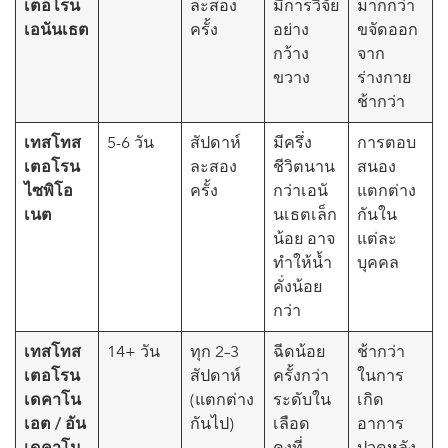
เตอโรน
ละสอง
มีการวิจัย
มากกว่า
เอนันเธต
ครั้ง
อย่าง
ขจัดออก
กว้าง
จาก
ขวาง
ร่างกาย
ช้ากว่า
เทสโทส
5-6 วัน
สัปดาห์
มีครึ่ง
การตอบ
เตอโรน
ละสอง
ชีวิตนาน
สนอง
ไซพิโอ
ครั้ง
กว่าเอนั
แตกต่าง
เนต
นเธตเล็ก
กันใน
น้อย อาจ
แต่ละ
ทำให้น้ำ
บุคคล
คั่งน้อย
กว่า
เทสโทส
14+ วัน
ทุก 2–3
ฉีดน้อย
ช้ากว่า
เตอโรน
สัปดาห์
ครั้งกว่า
ในการ
เดคาโน
(แตกต่าง
ระดับใน
เกิด
เอต / อัน
กันไป)
เลือด
อาการ
เดคาโน
คงที่
ปวดหลัง