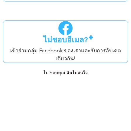
ด้วย iO Premium Whey
Enhanced Labs
ได้ทำให้
ไม่ชอบอีเมล?
วิทยาศาสตร์และรสชาติลงตัว โดยให้เวย์โปรตีนที่มีชีว
ประสิทธิผลสูงที่สุดในตลาด 24 กรัม เสริมด้วยส่วนผสม
เข้าร่วมกลุ่ม Facebook ของเราและรับการอัปเดต
เอนไซม์ที่ครบถ้วนและครอบคลุม รวมทั้งรสชาติที่น่าทึ่ง
เดียวกัน!
พร้อมชิ้นส่วนที่กรุบกรอบเพิ่มเติม
ไม่ ขอบคุณ ฉันไม่สนใจ
ภาพรวมผลิตภัณฑ์
🧪
รูปแบบ
: สูตรเวย์โปรตีนคอนเซนเทรตและไอโซเลตพรีเมียม
พร้อมส่วนผสมเอนไซม์
⚖️
ปริมาณการใช้
: 1 ช้อนตวง ให้โปรตีน 24 กรัม
⌛️
ระยะเวลาการใช้งานทั่วไป
: ใช้ทุกวัน หลังการออกกำลัง
กายหรือระหว่างมื้ออาหารในช่วงเพิ่มมวลกล้ามเนื้อ