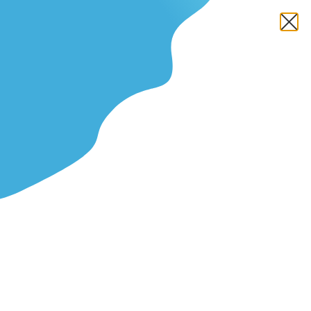
โปรตีนย่อยง่ายสำหรับกระเพาะ
บอบบางในปี 2025 ทางเลือกอ่อน
โยนแต่ทรงพลังสำหรับสุขภาพ
ลำไส้
Fact Checked
Written by
Marianne
Updated On ตุลาคม 16, 2025
เ
คยออกกำลังกายอย่างเต็มที่แต่กลับรู้สึกไม่สบายหลังดื่ม
เชคโปรตีนไหม? ท้องอืด แน่นท้อง หรือรู้สึกไม่สบายใน
กระเพาะ ปัญหาเหล่านี้เกิดขึ้นได้บ่อย โดยเฉพาะในคนที่มี