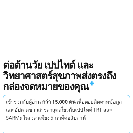
🥇
ประโยชน์หลัก
: การดูดซึมที่ยอดเยี่ยมด้วยเทคโนโลยี iO
ให้ความหวานและรสชาติจากธรรมชาติ ไม่มีน้ำตาล
📚
การใช้ร่วมกับผลิตภัณฑ์อื่นที่ดีที่สุด
: คาร์โบไฮเดรตที่ออก
ฤทธิ์เร็วทันทีหลังออกกำลังกาย
🙋
ประสบการณ์ของผู้ใช้
: เนื้อสัมผัสเบาสบาย สดชื่น โดยไม่มี
ความหนักแบบที่พบในเครื่องดื่มโปรตีนทั่วไป อ่อนโยนต่อ
ต่อต้านวัย เปปไทด์ และ
กระเพาะ
วิทยาศาสตร์สุขภาพส่งตรงถึง
ซื้อเลย
กล่องจดหมายของคุณ
Enhanced Labs iO Premium Whey
เข้าร่วมกับผู้อ่าน
กว่า 15,000 คน
เพื่อคอยติดตามข้อมูล
และอัปเดตข่าวสารล่าสุดเกี่ยวกับเปปไทด์ TRT และ
SARMs ในเวลาเพียง 5 นาทีต่อสัปดาห์