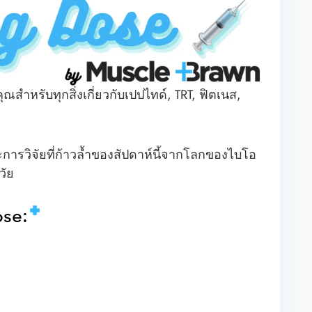
สำหรับทุกสิ่งเกี่ยวกับเปปไทด์, TRT, ฟิตเนส,
รวิจัยที่ก้าวล้ำของสัปดาห์นี้จากโลกของไบโอ
วัย
ose: