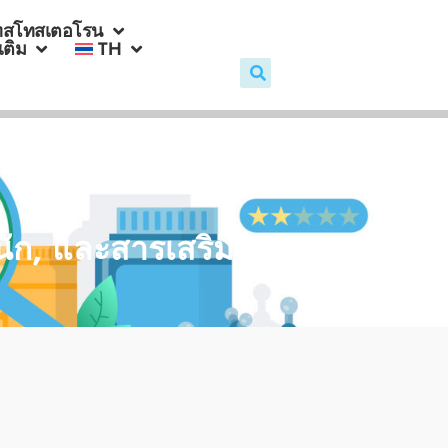
ทสโทสเตอโรน
มเติม
TH
นัก, และสารเสริม