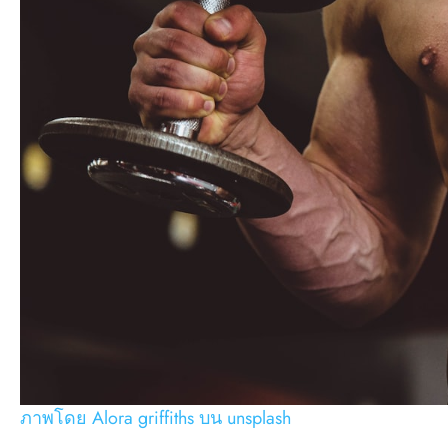
ภาพโดย Alora griffiths บน unsplash