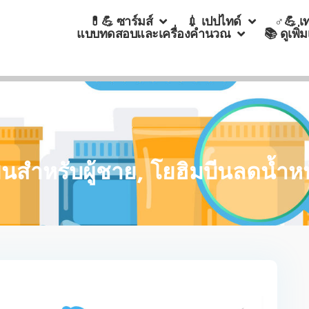
💊💪 ซาร์มส์
💉 เปปไทด์
♂💪 เ
แบบทดสอบและเครื่องคำนวณ
📚 ดูเพิ่
นสำหรับผู้ชาย, โยฮิมบีนลดน้ำห