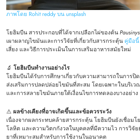
ภาพโดย Rohit reddy บน unsplash
โยฮิมบีน สารประกอบที่ได้จากเปลือกไผ่ของต้น
Pausinys
เผาผลาญไขมันและการวิจัยที่เกี่ยวกับสารกระตุ้น
คู่มือนี้
เสี่ยง และวิธีการประเมินในการเสริมอาหารสมัยใหม่
🔬
โยฮิมบีนทำงานอย่างไร
โยฮิมบีนได้รับการศึกษาเกี่ยวกับความสามารถในการปิดกั
ส่งเสริมการปลดปล่อยไขมันที่สะสม โดยเฉพาะในบริเวณ
และการสลายไขมันภายใต้เงื่อนไขการทดลองบางอย่าง
⚠️
ผลข้างเคียงที่อาจเกิดขึ้นและข้อควรระวัง
เนื่องจากผลกระทบคล้ายสารกระตุ้น โยฮิมบีนยังเชื่อมโ
โลหิต และความวิตกกังวลในบุคคลที่มีความไว การวิจั
ยาที่เหมาะสมสำหรับการใช้งานในอนาคต