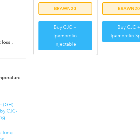
BRAWN20
BRAWN20
Buy CJC +
Buy CJC 
Ipamorelin
Ipamorelin S
loss ,
Injectable
mperature
e (GH)
n by CJC-
ing
a long-
ne