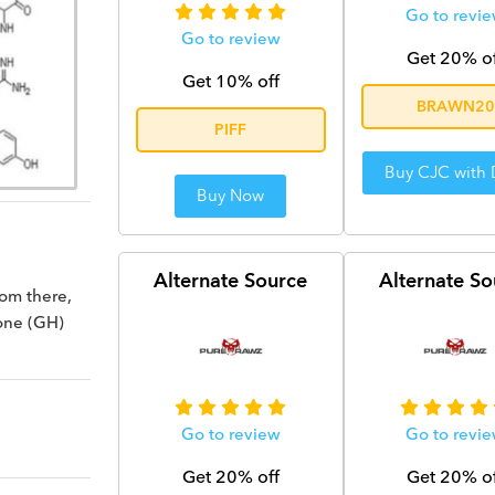
Go to revi
Go to review
Get 20% o
Get 10% off
BRAWN20
PIFF
Buy CJC with
Buy Now
e
Alternate Source
Alternate So
rom there,
one (GH)
Go to review
Go to revi
Get 20% off
Get 20% o