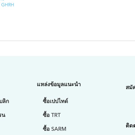
he GHRH
แหล่งข้อมูลแนะนำ
สมั
บลิก
ซื้อเปปไทด์
รน
ซื้อ TRT
ติด
ซื้อ SARM