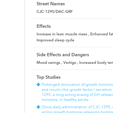
Street Names
CJC-1295/DAC-GRF
Effects
Increase in lean muscle mass , Enhanced fat 
Improved sleep cycle
Side Effects and Dangers
Mood swings , Vertigo , Increased body te
Top Studies
Prolonged stimulation of growth hormon
and insulin-like growth factor I secretio
1295, a long-acting analog of GH-releas
hormone, in healthy adults
Once-daily administration of CJC-1295, 
acting growth hormone-releasing hormo