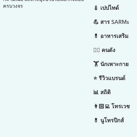
ครบวงจร
💉 เปปไทด์
💪 สาร SARMs
💊 อาหารเสริม
🤵‍♂️ คนดัง
🏋️ นักเพาะกาย
⭐ รีวิวแบรนด์
📊 สถิติ
👨🏻‍💻 โทรเวช
💊 นูโทรปิกส์