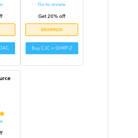
ew
Go to review
ff
Get 20% off
BRAWN20
 DAC
Buy CJC + GHRP-2
urce
ew
ff