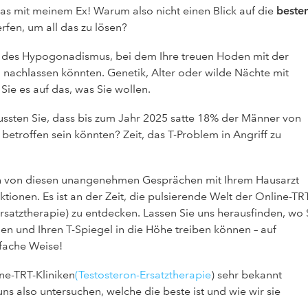
s mit meinem Ex! Warum also nicht einen Blick auf die
beste
rfen, um all das zu lösen?
h des Hypogonadismus, bei dem Ihre treuen Hoden mit der
 nachlassen könnten. Genetik, Alter oder wilde Nächte mit
Sie es auf das, was Sie wollen.
Wussten Sie, dass bis zum Jahr 2025 satte 18% der Männer von
betroffen sein könnten? Zeit, das T-Problem in Angriff zu
ch von diesen unangenehmen Gesprächen mit Ihrem Hausarzt
tionen. Es ist an der Zeit, die pulsierende Welt der Online-TR
Ersatztherapie) zu entdecken. Lassen Sie uns herausfinden, wo 
en und Ihren T-Spiegel in die Höhe treiben können – auf
fache Weise!
ine-TRT-Kliniken
(Testosteron-Ersatztherapie
) sehr bekannt
ns also untersuchen, welche die beste ist und wie wir sie