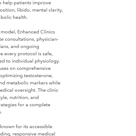
to help patients improve
tion, libido, mental clarity,
bolic health.
st model, Enhanced Clinics
e consultations, physician-
lans, and ongoing
e every protocol is safe,
red to individual physiology.
cuses on comprehensive
optimizing testosterone,
and metabolic markers while
edical oversight. The clinic
tyle, nutrition, and
rategies for a complete
.
 known for its accessible
rding, responsive medical