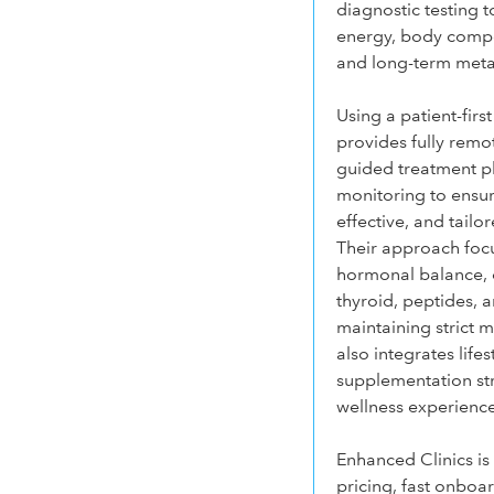
diagnostic testing 
energy, body composi
and long-term meta
Using a patient-fir
provides fully remot
guided treatment p
monitoring to ensur
effective, and tailo
Their approach fo
hormonal balance, 
thyroid, peptides, 
maintaining strict m
also integrates lifes
supplementation st
wellness experience
Enhanced Clinics is
pricing, fast onboa