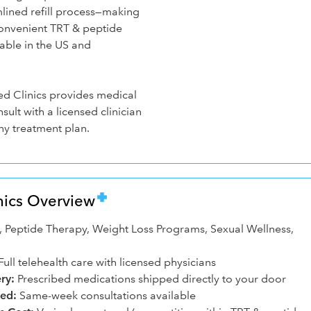
lined refill process—making
convenient TRT & peptide
lable in the US and
d Clinics provides medical
sult with a licensed clinician
ny treatment plan.
nics Overview
 Peptide Therapy, Weight Loss Programs, Sexual Wellness,
Full telehealth care with licensed physicians
ry:
Prescribed medications shipped directly to your door
ed:
Same-week consultations available