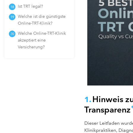
Ist TRT legal?
Welche ist die günstigste
Online-TRT-Klinik?
Welche Online-TRT-Klinik
akzeptiert eine
Versicherung?
Hinweis z
Transparenz
Dieser Leitfaden wurde
Klinikpraktiken, Diag