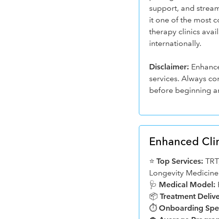
support, and stream
it one of the most 
therapy clinics avai
internationally.
Disclaimer:
Enhance
services. Always con
before beginning a
Enhanced Cli
⭐
Top Services:
TRT,
Longevity Medicine
🩺
Medical Model:
📦
Treatment Delive
⏱️
Onboarding Spe