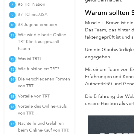
#6 TRT Nation
Warum sollten S
#7 TClinicsUSA
Muscle + Brawn ist ein
#8 Jugend erneuern
Das Team, das hinter de
Wie wir die beste Online-
faktengeprüft ist und s
TRT-Klinik ausgewählt
haben
Um die Glaubwürdigkei
angegeben.
Was ist TRT?
Wie funktioniert TRT?
Mit einem Team von E
Erfahrungen und Kennt
Die verschiedenen Formen
Authentizität und Gena
von TRT
Die Erfahrung der Web
Vorteile von TRT
unsere Position als ve
Vorteile des Online-Kaufs
von TRT:
Nachteile und Gefahren
beim Online-Kauf von TRT: