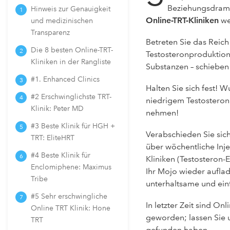
Beziehungsdrama
Hinweis zur Genauigkeit
Online-TRT-Kliniken
we
und medizinischen
Transparenz
Betreten Sie das Reic
Die 8 besten Online-TRT-
Testosteronproduktion
Kliniken in der Rangliste
Substanzen – schieben 
#1. Enhanced Clinics
Halten Sie sich fest! 
#2 Erschwinglichste TRT-
niedrigem Testosteron 
Klinik: Peter MD
nehmen!
#3 Beste Klinik für HGH +
Verabschieden Sie si
TRT: EliteHRT
über wöchentliche Injek
#4 Beste Klinik für
Kliniken (Testosteron-
Enclomiphene: Maximus
Ihr Mojo wieder auflad
Tribe
unterhaltsame und ein
#5 Sehr erschwingliche
In letzter Zeit sind Onl
Online TRT Klinik: Hone
geworden; lassen Sie u
TRT
gefunden haben.