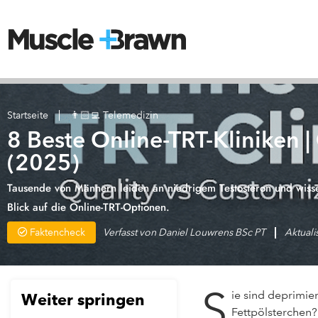
Startseite
👨🏻‍💻 Telemedizin
8 Beste Online-TRT-Kliniken |
(2025)
Tausende von Männern leiden an niedrigem Testosteron und wisse
Blick auf die Online-TRT-Optionen.
Faktencheck
Verfasst von
Daniel Louwrens BSc PT
Aktuali
S
ie sind deprimie
Weiter springen
Fettpölsterchen?