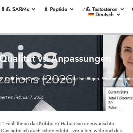
💊💪 SARMs
💉 Peptide
♂💪 Testosteron
Deutsch
 Qualität vs. Anpassungen
n nicht einmal, dass sie dringend Hilfe benötigen. Werfen wir ein
siert am Februar 7, 2026
rt? Fehlt Ihnen das Kribbeln? Haben Sie unerwünschte
 Das habe ich auch schon erlebt – vor allem während des