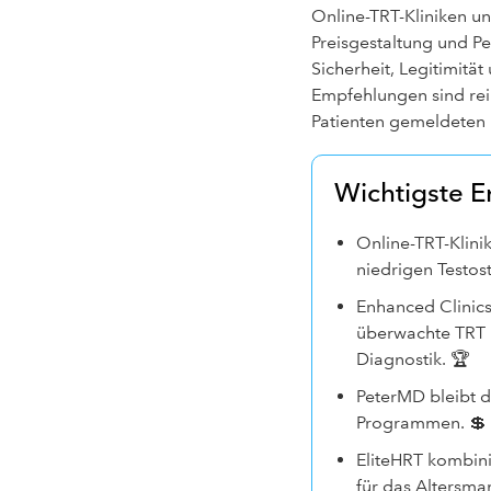
Online-TRT-Kliniken un
Preisgestaltung und Pe
Sicherheit, Legitimitä
Empfehlungen sind rein
Patienten gemeldeten E
Wichtigste E
Online-TRT-Klini
niedrigen Testo
Enhanced Clinics 
überwachte TRT m
Diagnostik. 🏆
PeterMD bleibt d
Programmen. 💲
EliteHRT kombin
für das Altersm