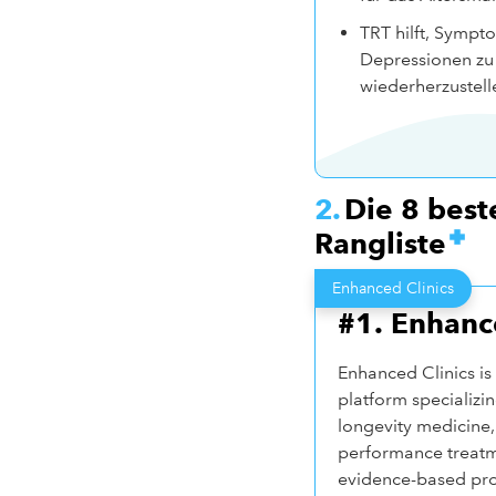
TRT hilft, Sympt
Depressionen zu 
wiederherzustell
Die 8 best
Rangliste
Enhanced Clinics
#1. Enhanc
Enhanced Clinics is
platform specializi
longevity medicine
performance treatm
evidence-based pro