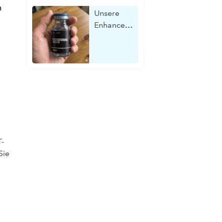
n
Unsere
Enhanced
Clinics
Bewertung
Und
Erfahrung
(mit
Kosten)
T-
Sie